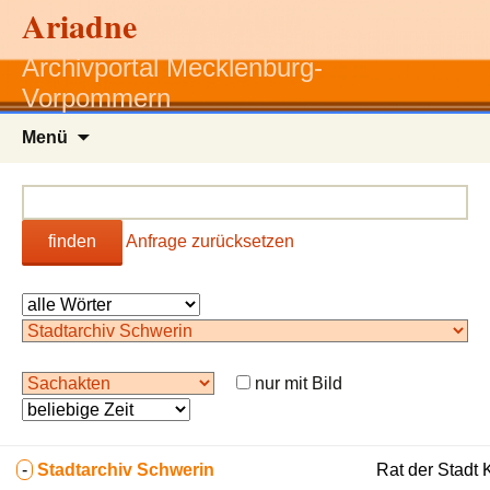
Ariadne
Archivportal Mecklenburg-
Vorpommern
Zum
Menü
Inhalt
springen
finden
Anfrage zurücksetzen
nur mit Bild
-
Stadtarchiv Schwerin
Rat der Stadt