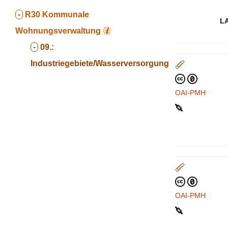
-
R30
Kommunale
L
Wohnungsverwaltung
-
09.:
Industriegebiete/Wasserversorgung
OAI-PMH
OAI-PMH