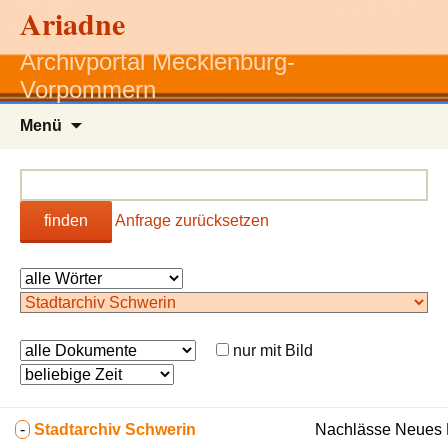
Ariadne
Archivportal Mecklenburg-
Vorpommern
Zum
Menü
Inhalt
springen
finden
Anfrage zurücksetzen
nur mit Bild
-
Stadtarchiv Schwerin
Nachlässe Neues F