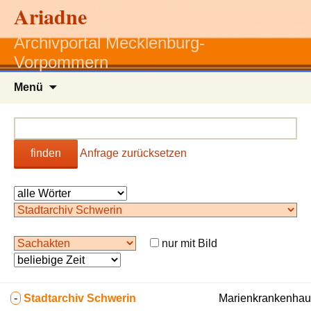
Ariadne
Archivportal Mecklenburg-
Vorpommern
Zum
Menü
Inhalt
springen
finden
Anfrage zurücksetzen
nur mit Bild
-
Stadtarchiv Schwerin
Marienkrankenhaus/