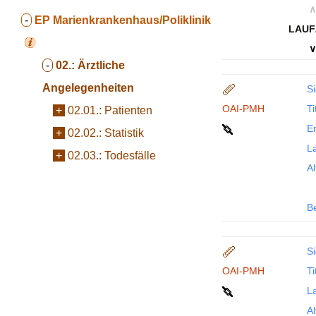
∧
-
EP
Marienkrankenhaus/Poliklinik
LAUF
∨
-
02.:
Ärztliche
Angelegenheiten
Si
OAI-PMH
Ti
+
02.01.:
Patienten
En
+
02.02.:
Statistik
La
+
02.03.:
Todesfälle
Al
B
Si
OAI-PMH
Ti
La
Al