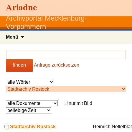
Ariadne
Archivportal Mecklenburg-
Vorpommern
Zum
Menü
Inhalt
springen
finden
Anfrage zurücksetzen
nur mit Bild
-
Stadtarchiv Rostock
Heinrich Nettelblad