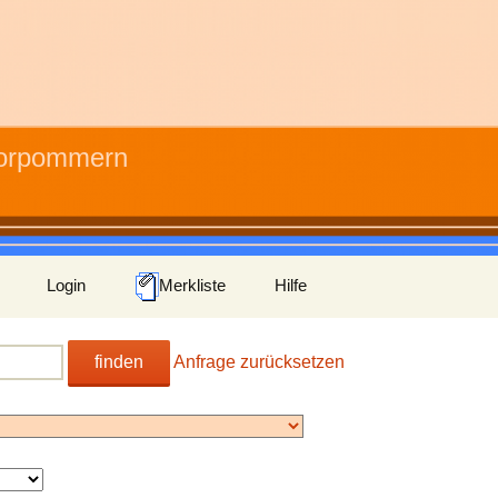
Vorpommern
Login
Merkliste
Hilfe
finden
Anfrage zurücksetzen