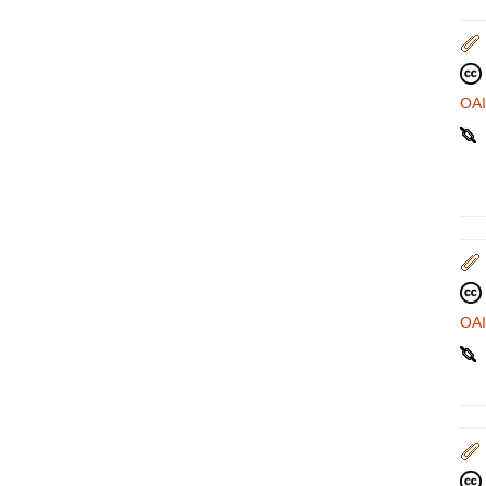
OA
OA