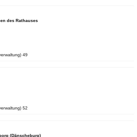
aden des Rathauses
verwaltung) 49
verwaltung) 52
borg (Dänscheburg)