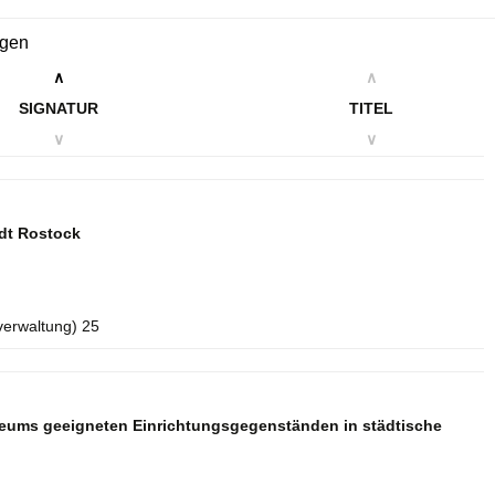
ngen
∧
∧
SIGNATUR
TITEL
∨
∨
dt Rostock
verwaltung) 25
seums geeigneten Einrichtungsgegenständen in städtische