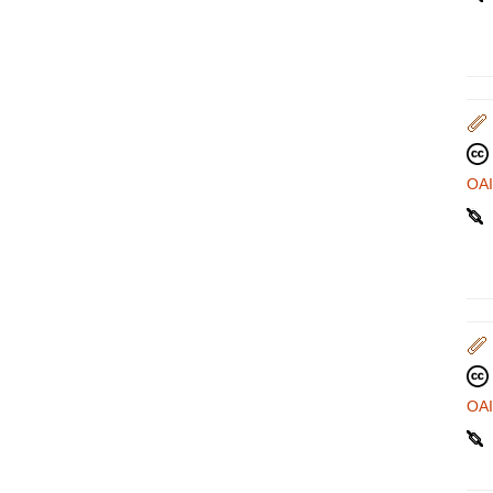
OA
OA