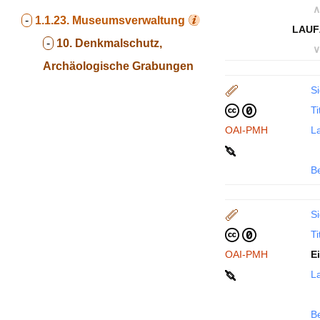
∧
-
1.1.23.
Museumsverwaltung
LAUF
-
10. Denkmalschutz,
∨
Archäologische Grabungen
Si
Ti
OAI-PMH
La
B
Si
Ti
OAI-PMH
E
La
B