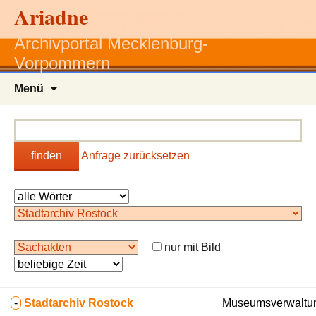
Ariadne
Archivportal Mecklenburg-
Vorpommern
Zum
Menü
Inhalt
springen
finden
Anfrage zurücksetzen
nur mit Bild
-
Stadtarchiv Rostock
Museumsverwaltun