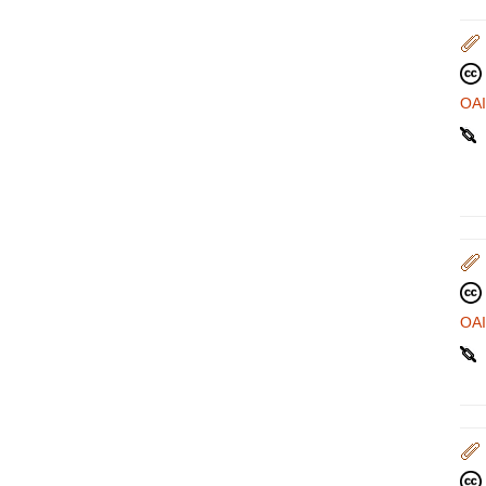
OA
OA