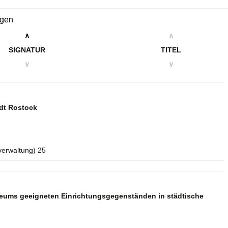
ngen
∧
∧
SIGNATUR
TITEL
∨
∨
dt Rostock
verwaltung) 25
seums geeigneten Einrichtungsgegenständen in städtische