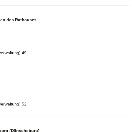
aden des Rathauses
verwaltung) 49
verwaltung) 52
borg (Dänscheburg)