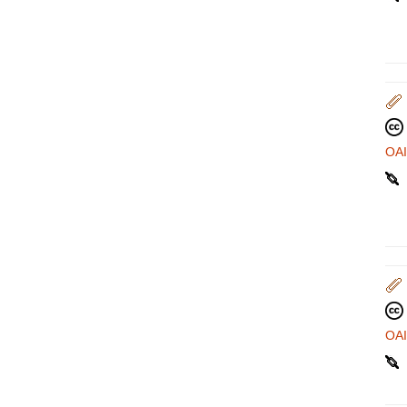
OA
OA