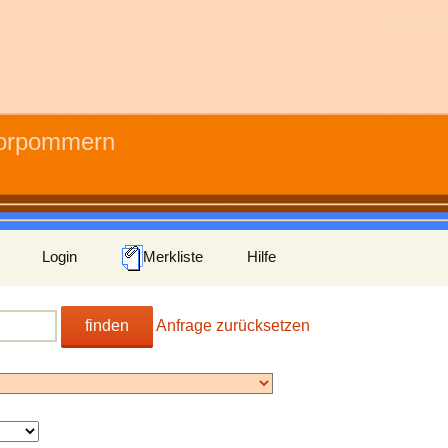
Vorpommern
Login
Merkliste
Hilfe
finden
Anfrage zurücksetzen