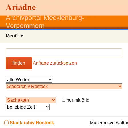
Ariadne
Archivportal Mecklenburg-
Vorpommern
Zum
Menü
Inhalt
springen
finden
Anfrage zurücksetzen
nur mit Bild
-
Stadtarchiv Rostock
Museumsverwaltun