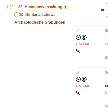
∧
-
1.1.23.
Museumsverwaltung
LAUF
-
10. Denkmalschutz,
∨
Archäologische Grabungen
Si
Ti
OAI-PMH
La
B
Si
Ti
OAI-PMH
E
La
B