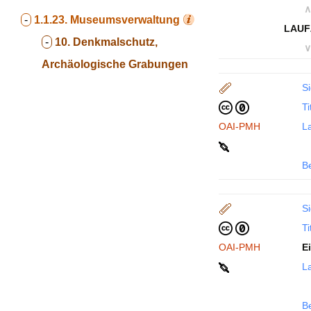
∧
-
1.1.23.
Museumsverwaltung
LAUF
-
10. Denkmalschutz,
∨
Archäologische Grabungen
Si
Ti
OAI-PMH
La
B
Si
Ti
OAI-PMH
E
La
B