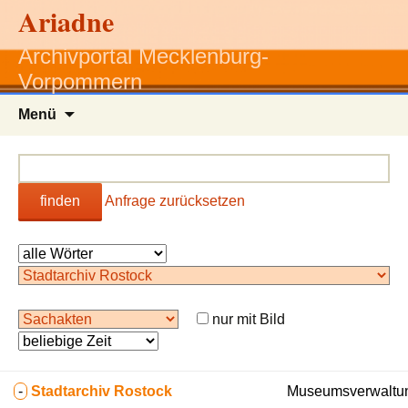
Ariadne
Archivportal Mecklenburg-
Vorpommern
Zum
Menü
Inhalt
springen
finden
Anfrage zurücksetzen
nur mit Bild
-
Stadtarchiv Rostock
Museumsverwaltun