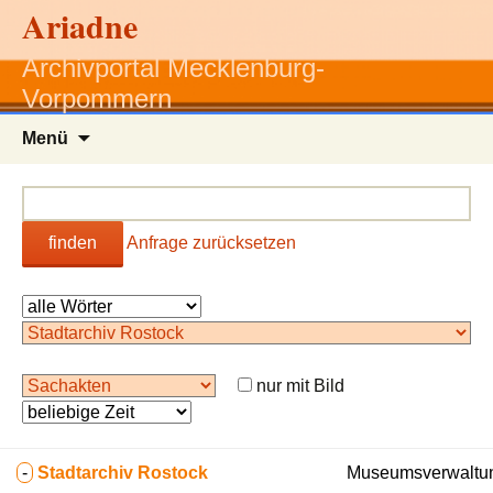
Ariadne
Archivportal Mecklenburg-
Vorpommern
Zum
Menü
Inhalt
springen
finden
Anfrage zurücksetzen
nur mit Bild
-
Stadtarchiv Rostock
Museumsverwaltun