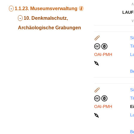
∧
-
1.1.23.
Museumsverwaltung
LAUF
-
10. Denkmalschutz,
∨
Archäologische Grabungen
Si
Ti
OAI-PMH
La
B
Si
Ti
OAI-PMH
E
La
B