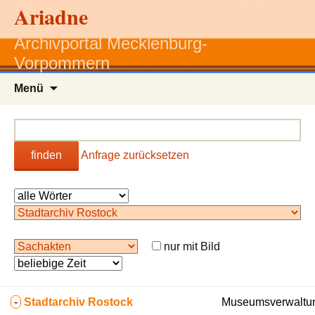
Ariadne
Archivportal Mecklenburg-
Vorpommern
Zum
Menü
Inhalt
springen
finden
Anfrage zurücksetzen
nur mit Bild
-
Stadtarchiv Rostock
Museumsverwaltun