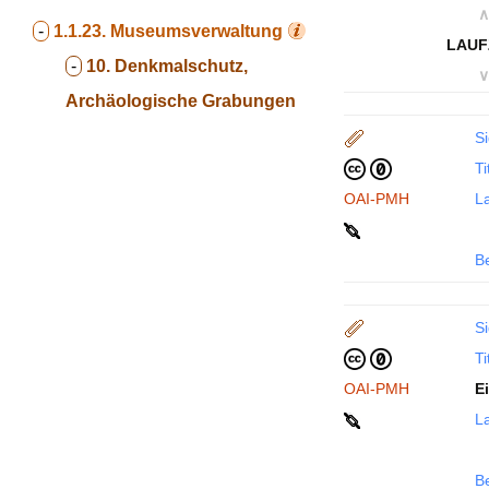
∧
-
1.1.23.
Museumsverwaltung
LAUF
-
10. Denkmalschutz,
∨
Archäologische Grabungen
Si
Ti
OAI-PMH
La
B
Si
Ti
OAI-PMH
E
La
B