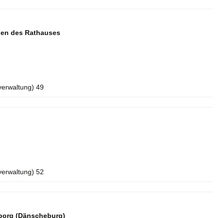
aden des Rathauses
verwaltung) 49
verwaltung) 52
borg (Dänscheburg)