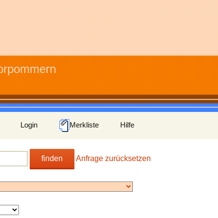
Vorpommern
Login
Merkliste
Hilfe
finden
Anfrage zurücksetzen