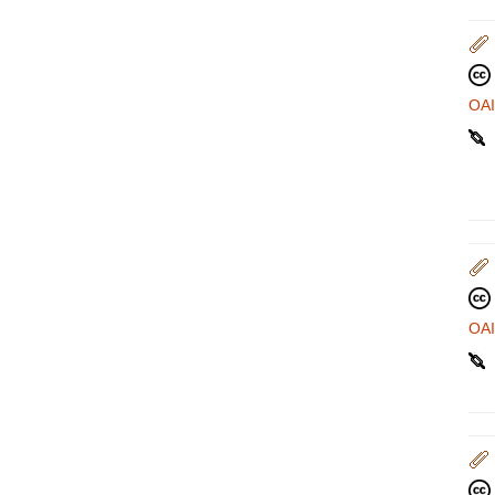
OA
OA