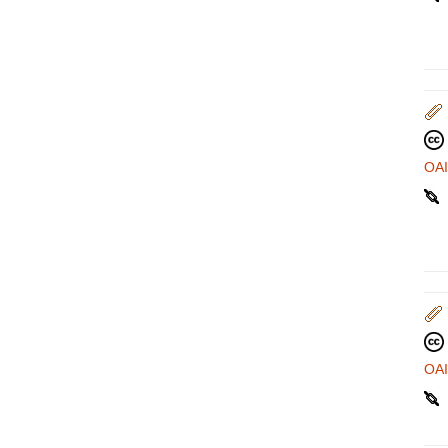
OA
OA