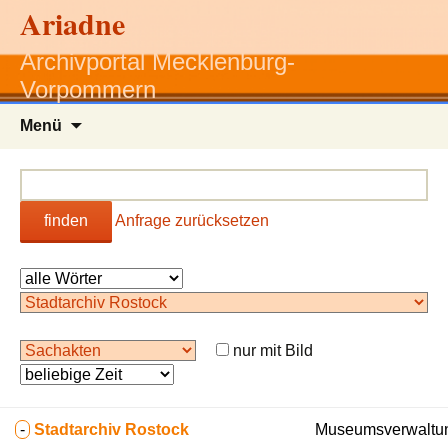
Ariadne
Archivportal Mecklenburg-
Vorpommern
Zum
Menü
Inhalt
springen
finden
Anfrage zurücksetzen
nur mit Bild
-
Stadtarchiv Rostock
Museumsverwaltun