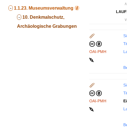
∧
-
1.1.23.
Museumsverwaltung
LAUF
-
10. Denkmalschutz,
∨
Archäologische Grabungen
Si
Ti
OAI-PMH
La
B
Si
Ti
OAI-PMH
E
La
B