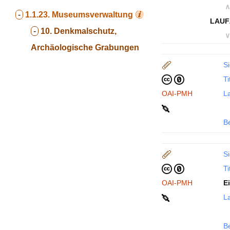
∧
-
1.1.23.
Museumsverwaltung
LAUF
-
10. Denkmalschutz,
∨
Archäologische Grabungen
Si
Ti
OAI-PMH
La
B
Si
Ti
OAI-PMH
E
La
B