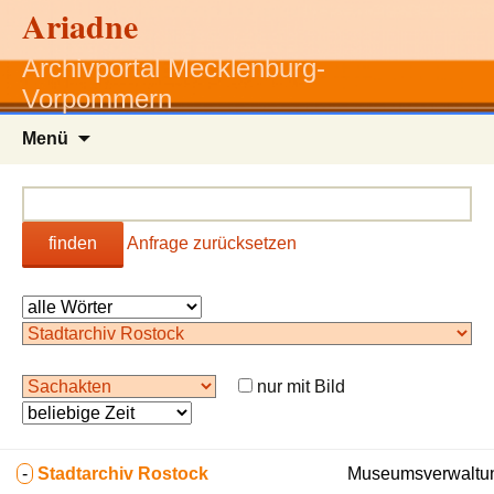
Ariadne
Archivportal Mecklenburg-
Vorpommern
Zum
Menü
Inhalt
springen
finden
Anfrage zurücksetzen
nur mit Bild
-
Stadtarchiv Rostock
Museumsverwaltun