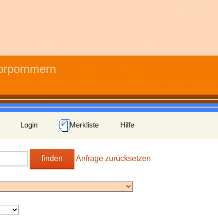
Vorpommern
Login
Merkliste
Hilfe
finden
Anfrage zurücksetzen