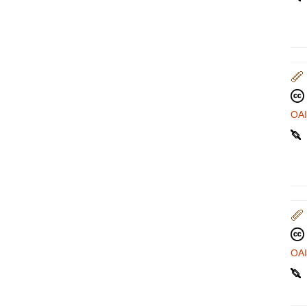
OA
OA