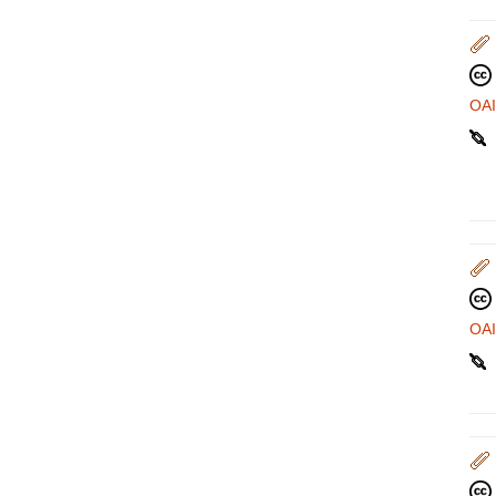
OA
OA