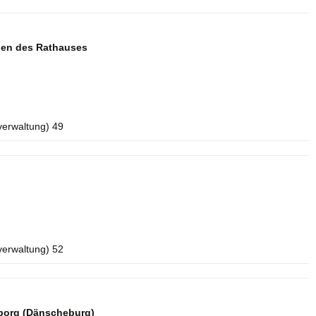
aden des Rathauses
verwaltung) 49
verwaltung) 52
borg (Dänscheburg)