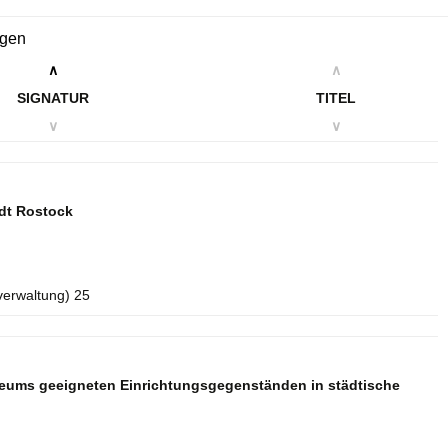
ngen
∧
∧
SIGNATUR
TITEL
∨
∨
dt Rostock
verwaltung) 25
seums geeigneten Einrichtungsgegenständen in städtische