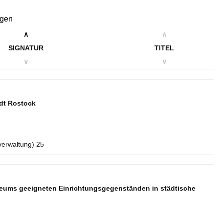
ngen
∧
∧
SIGNATUR
TITEL
∨
∨
dt Rostock
verwaltung) 25
seums geeigneten Einrichtungsgegenständen in städtische