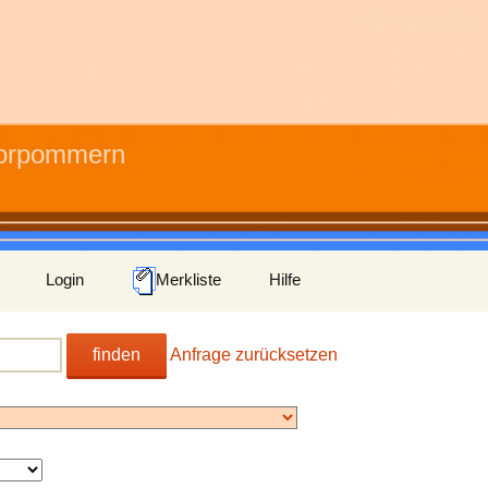
Vorpommern
Login
Merkliste
Hilfe
finden
Anfrage zurücksetzen