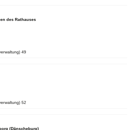
aden des Rathauses
verwaltung) 49
verwaltung) 52
borg (Dänscheburg)