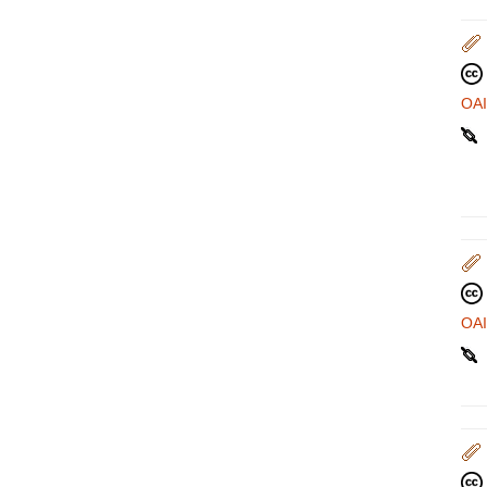
OA
OA