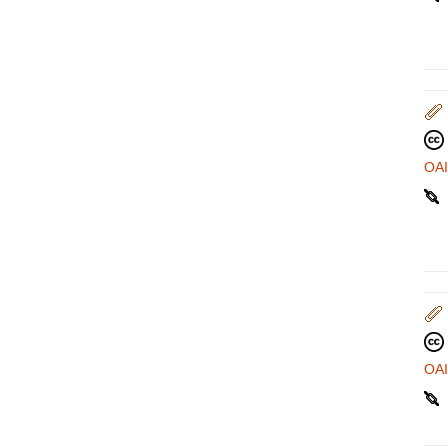
OA
OA