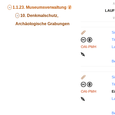
∧
-
1.1.23.
Museumsverwaltung
LAUF
-
10. Denkmalschutz,
∨
Archäologische Grabungen
Si
Ti
OAI-PMH
La
B
Si
Ti
OAI-PMH
E
La
B