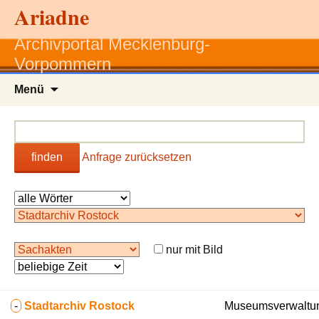
Ariadne
Archivportal Mecklenburg-
Vorpommern
Zum
Menü
Inhalt
springen
finden
Anfrage zurücksetzen
nur mit Bild
-
Stadtarchiv Rostock
Museumsverwaltun