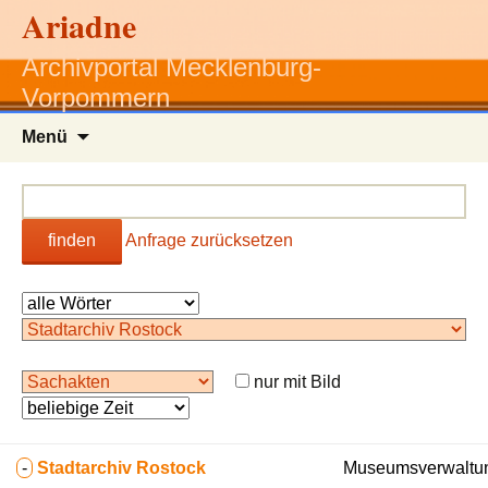
Ariadne
Archivportal Mecklenburg-
Vorpommern
Zum
Menü
Inhalt
springen
finden
Anfrage zurücksetzen
nur mit Bild
-
Stadtarchiv Rostock
Museumsverwaltun