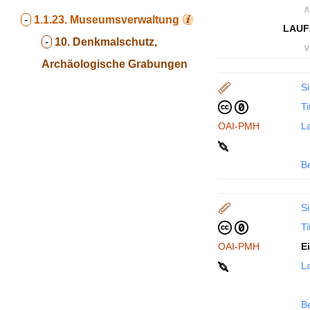
∧
-
1.1.23.
Museumsverwaltung
LAUF
-
10. Denkmalschutz,
∨
Archäologische Grabungen
Si
Ti
OAI-PMH
La
B
Si
Ti
OAI-PMH
E
La
B