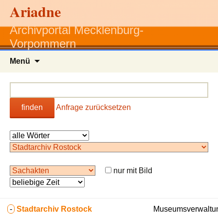
Ariadne
Archivportal Mecklenburg-
Vorpommern
Zum
Menü
Inhalt
springen
finden
Anfrage zurücksetzen
nur mit Bild
-
Stadtarchiv Rostock
Museumsverwaltun