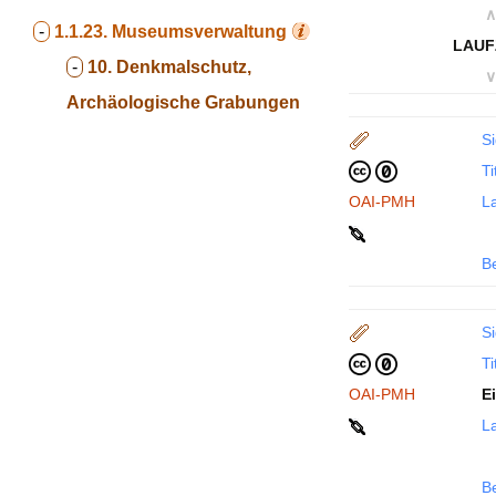
∧
-
1.1.23.
Museumsverwaltung
LAUF
-
10. Denkmalschutz,
∨
Archäologische Grabungen
Si
Ti
OAI-PMH
La
B
Si
Ti
OAI-PMH
E
La
B