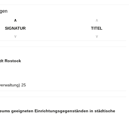
ngen
∧
∧
SIGNATUR
TITEL
∨
∨
dt Rostock
verwaltung) 25
seums geeigneten Einrichtungsgegenständen in städtische