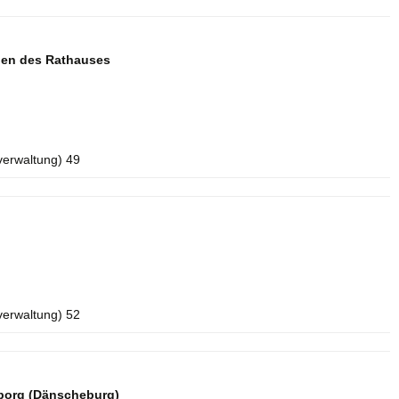
aden des Rathauses
verwaltung) 49
verwaltung) 52
borg (Dänscheburg)