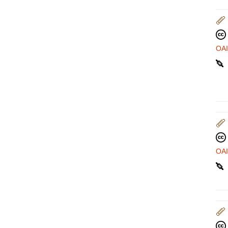
OA
OA