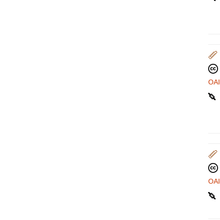
OA
OA