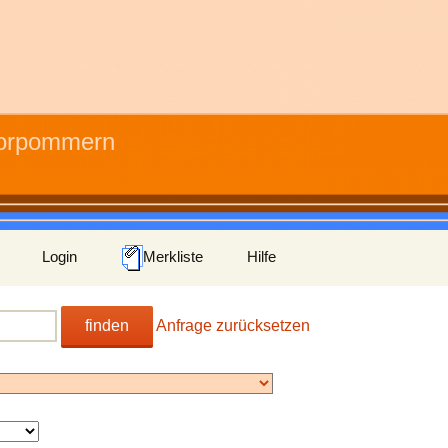
Vorpommern
Login
Merkliste
Hilfe
finden
Anfrage zurücksetzen