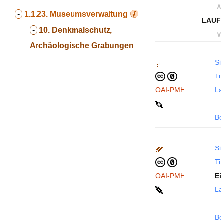
∧
-
1.1.23.
Museumsverwaltung
LAUF
-
10. Denkmalschutz,
∨
Archäologische Grabungen
Si
Ti
OAI-PMH
La
B
Si
Ti
OAI-PMH
E
La
B