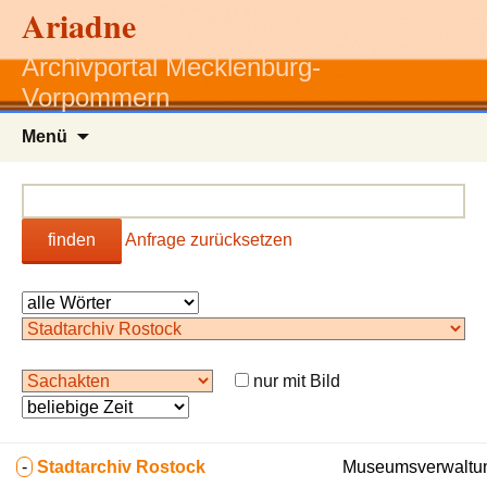
Ariadne
Archivportal Mecklenburg-
Vorpommern
Zum
Menü
Inhalt
springen
finden
Anfrage zurücksetzen
nur mit Bild
-
Stadtarchiv Rostock
Museumsverwaltun