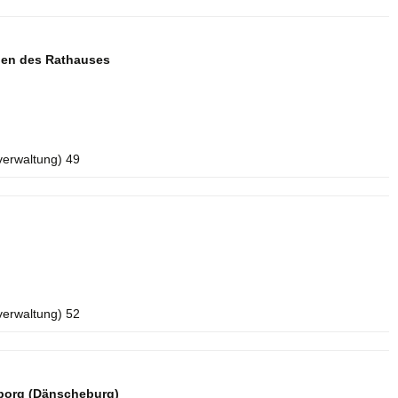
aden des Rathauses
verwaltung) 49
verwaltung) 52
borg (Dänscheburg)