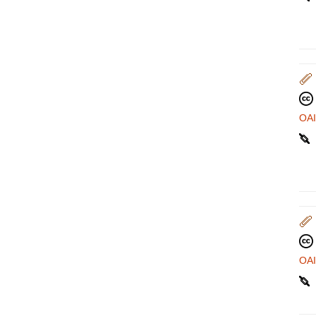
OA
OA