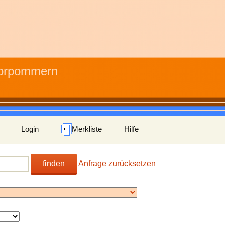
Vorpommern
Login
Merkliste
Hilfe
finden
Anfrage zurücksetzen