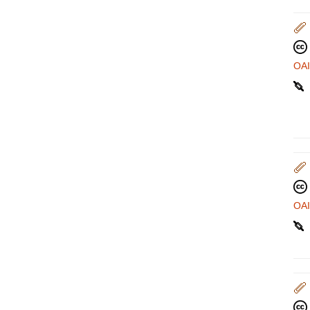
OA
OA