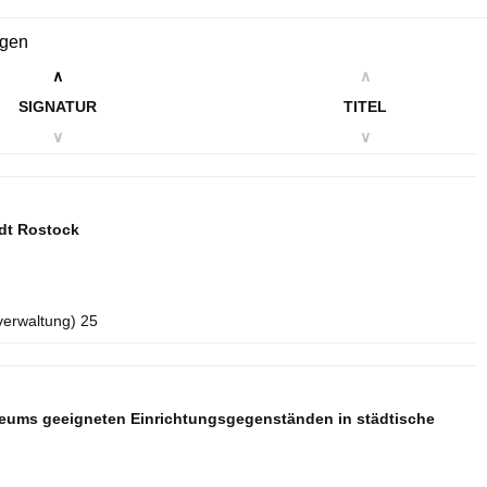
ngen
∧
∧
SIGNATUR
TITEL
∨
∨
dt Rostock
verwaltung) 25
seums geeigneten Einrichtungsgegenständen in städtische