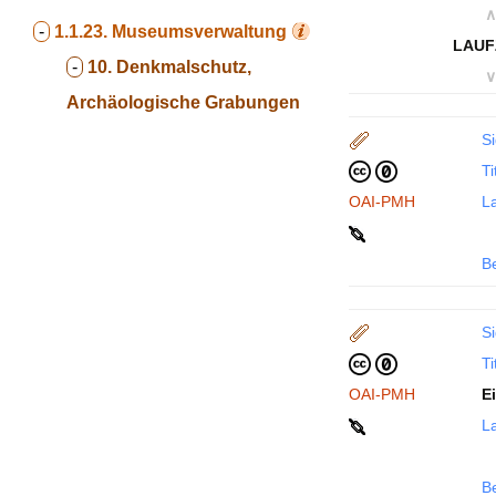
∧
-
1.1.23.
Museumsverwaltung
LAUF
-
10. Denkmalschutz,
∨
Archäologische Grabungen
Si
Ti
OAI-PMH
La
B
Si
Ti
OAI-PMH
E
La
B