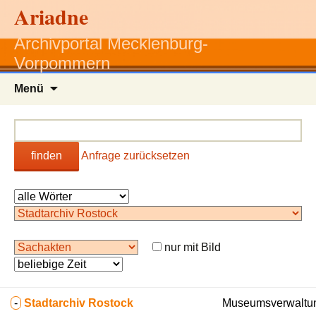
Ariadne
Archivportal Mecklenburg-
Vorpommern
Zum
Menü
Inhalt
springen
finden
Anfrage zurücksetzen
nur mit Bild
-
Stadtarchiv Rostock
Museumsverwaltun