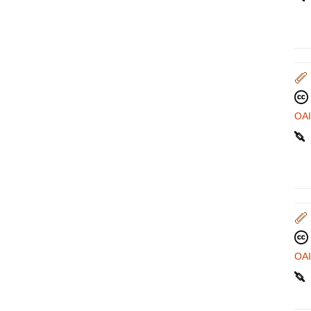
OA
OA