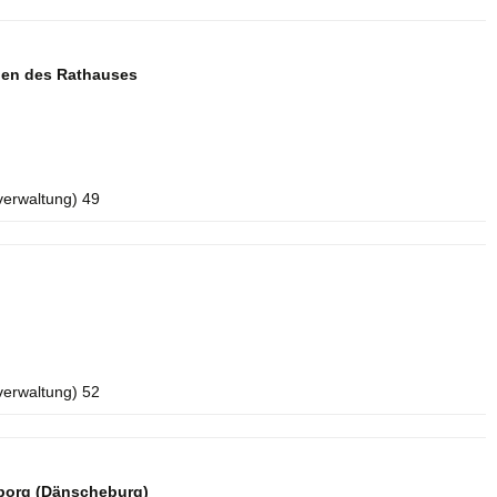
aden des Rathauses
verwaltung) 49
verwaltung) 52
borg (Dänscheburg)