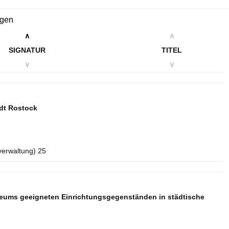
ngen
∧
∧
SIGNATUR
TITEL
∨
∨
dt Rostock
verwaltung) 25
seums geeigneten Einrichtungsgegenständen in städtische