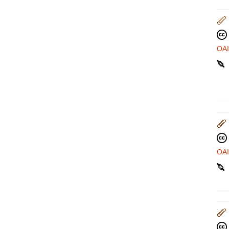
OA
OA