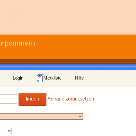
Vorpommern
Login
Merkliste
Hilfe
finden
Anfrage zurücksetzen