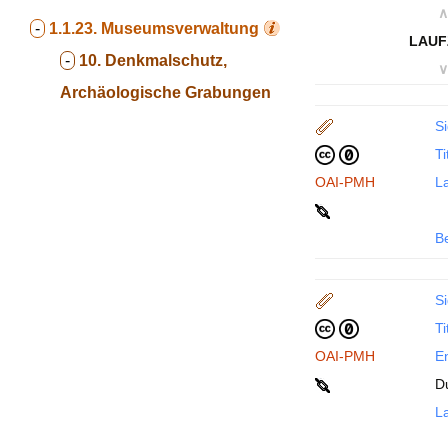
∧
-
1.1.23.
Museumsverwaltung
LAUF
-
10. Denkmalschutz,
∨
Archäologische Grabungen
Si
Ti
OAI-PMH
La
B
Si
Ti
OAI-PMH
En
D
La