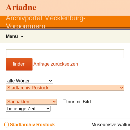
Ariadne
Archivportal Mecklenburg-
Vorpommern
Zum
Menü
Inhalt
springen
finden
Anfrage zurücksetzen
nur mit Bild
-
Stadtarchiv Rostock
Museumsverwaltun