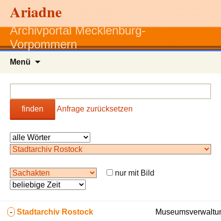
Ariadne
Archivportal Mecklenburg-
Vorpommern
Zum
Menü
Inhalt
springen
finden
Anfrage zurücksetzen
nur mit Bild
-
Stadtarchiv Rostock
Museumsverwaltun