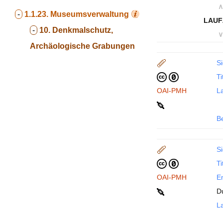
∧
-
1.1.23.
Museumsverwaltung
LAUF
-
10. Denkmalschutz,
∨
Archäologische Grabungen
Si
Ti
OAI-PMH
La
B
Si
Ti
OAI-PMH
En
D
La