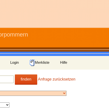
Vorpommern
Login
Merkliste
Hilfe
finden
Anfrage zurücksetzen