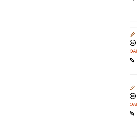
OA
OA