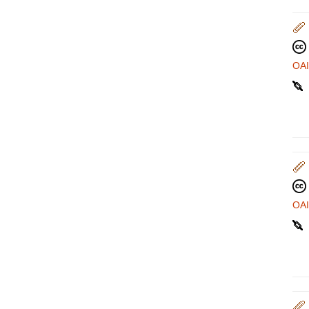
OA
OA