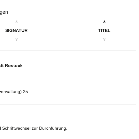
ngen
∧
∧
SIGNATUR
TITEL
∨
∨
dt Rostock
verwaltung) 25
 Schriftwechsel zur Durchführung.