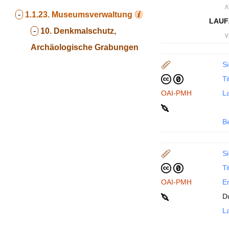
∧
-
1.1.23.
Museumsverwaltung
LAUF
-
10. Denkmalschutz,
∨
Archäologische Grabungen
Si
Ti
OAI-PMH
La
B
Si
Ti
OAI-PMH
En
D
La