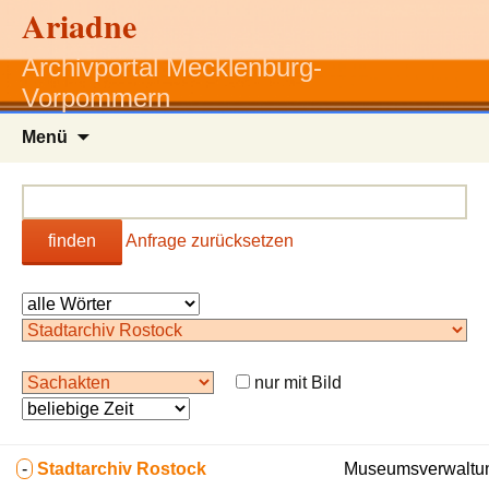
Ariadne
Archivportal Mecklenburg-
Vorpommern
Zum
Menü
Inhalt
springen
finden
Anfrage zurücksetzen
nur mit Bild
-
Stadtarchiv Rostock
Museumsverwaltun