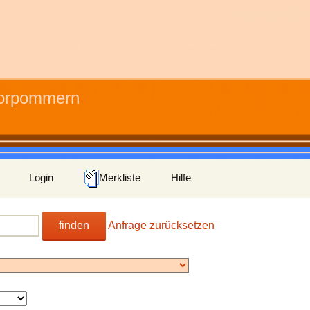
Vorpommern
Login
Merkliste
Hilfe
finden
Anfrage zurücksetzen