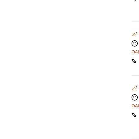
OA
OA