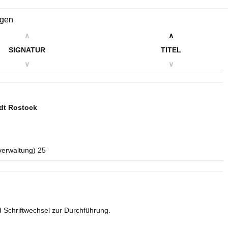
ngen
∧
∧
SIGNATUR
TITEL
∨
∨
dt Rostock
verwaltung) 25
 Schriftwechsel zur Durchführung.