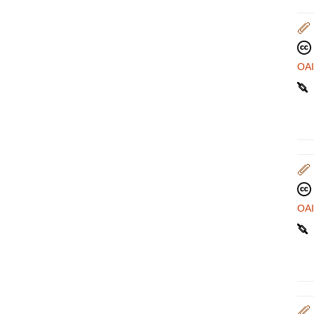
OA
OA