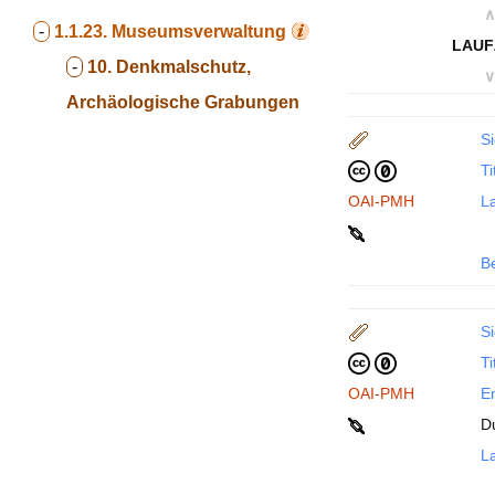
∧
-
1.1.23.
Museumsverwaltung
LAUF
-
10. Denkmalschutz,
∨
Archäologische Grabungen
Si
Ti
OAI-PMH
La
B
Si
Ti
OAI-PMH
En
D
La