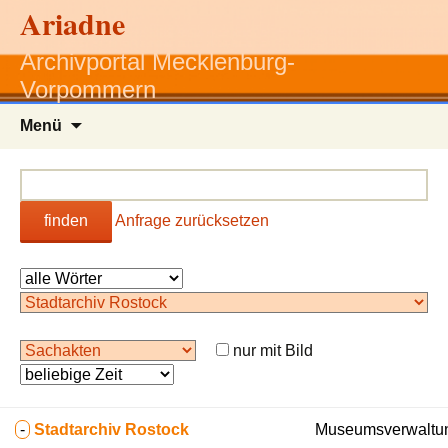
Ariadne
Archivportal Mecklenburg-
Vorpommern
Zum
Menü
Inhalt
springen
finden
Anfrage zurücksetzen
nur mit Bild
-
Stadtarchiv Rostock
Museumsverwaltun