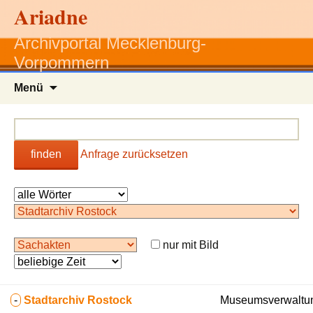
Ariadne
Archivportal Mecklenburg-
Vorpommern
Zum
Menü
Inhalt
springen
finden
Anfrage zurücksetzen
nur mit Bild
-
Stadtarchiv Rostock
Museumsverwaltun