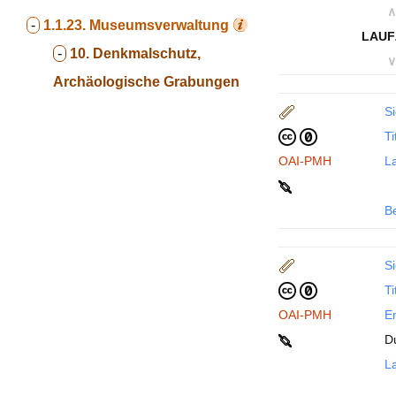
∧
-
1.1.23.
Museumsverwaltung
LAUF
-
10. Denkmalschutz,
∨
Archäologische Grabungen
Si
Ti
OAI-PMH
La
B
Si
Ti
OAI-PMH
En
D
La