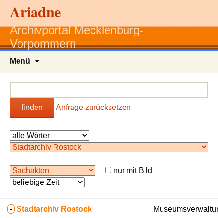
Ariadne
Archivportal Mecklenburg-
Vorpommern
Zum
Menü
Inhalt
springen
finden
Anfrage zurücksetzen
nur mit Bild
-
Stadtarchiv Rostock
Museumsverwaltun