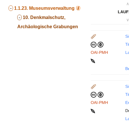
∧
-
1.1.23.
Museumsverwaltung
LAUF
-
10. Denkmalschutz,
∨
Archäologische Grabungen
Si
Ti
OAI-PMH
La
B
Si
Ti
OAI-PMH
En
D
La