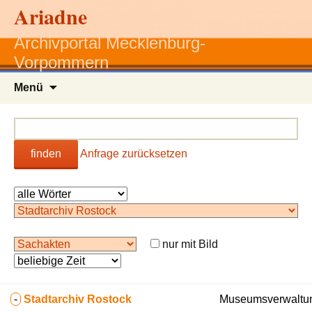
Ariadne
Archivportal Mecklenburg-
Vorpommern
Zum
Menü
Inhalt
springen
finden
Anfrage zurücksetzen
nur mit Bild
-
Stadtarchiv Rostock
Museumsverwaltun