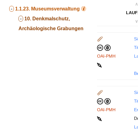
∧
-
1.1.23.
Museumsverwaltung
LAUF
-
10. Denkmalschutz,
∨
Archäologische Grabungen
Si
Ti
OAI-PMH
La
B
Si
Ti
OAI-PMH
En
D
La