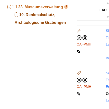
∧
-
1.1.23.
Museumsverwaltung
LAUF
-
10. Denkmalschutz,
∨
Archäologische Grabungen
Si
Ti
OAI-PMH
La
B
Si
Ti
OAI-PMH
En
D
La