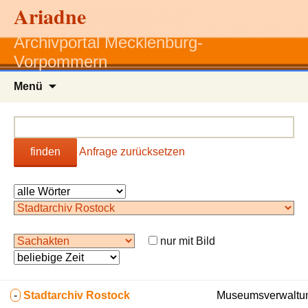
Ariadne
Archivportal Mecklenburg-
Vorpommern
Zum
Menü
Inhalt
springen
finden
Anfrage zurücksetzen
nur mit Bild
-
Stadtarchiv Rostock
Museumsverwaltun