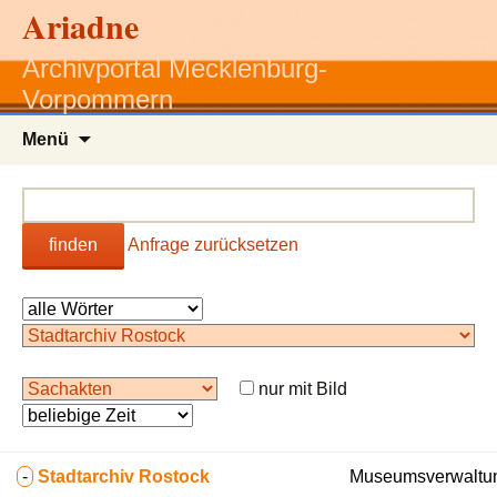
Ariadne
Archivportal Mecklenburg-
Vorpommern
Zum
Menü
Inhalt
springen
finden
Anfrage zurücksetzen
nur mit Bild
-
Stadtarchiv Rostock
Museumsverwaltun