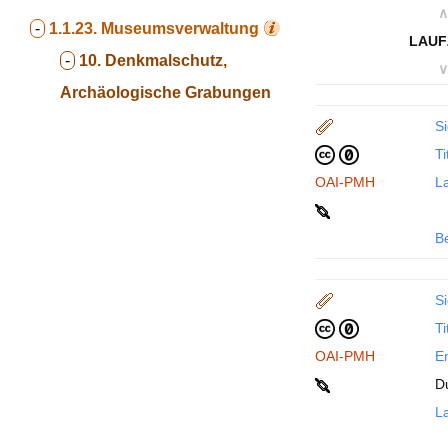
∧
-
1.1.23.
Museumsverwaltung
LAUF
-
10. Denkmalschutz,
∨
Archäologische Grabungen
Si
Ti
OAI-PMH
La
B
Si
Ti
OAI-PMH
En
D
La