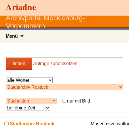
Ariadne
Archivportal Mecklenburg-
Vorpommern
Zum
Menü
Inhalt
springen
finden
Anfrage zurücksetzen
nur mit Bild
-
Stadtarchiv Rostock
Museumsverwaltun