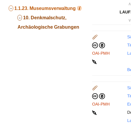
∧
-
1.1.23.
Museumsverwaltung
LAUF
-
10. Denkmalschutz,
∨
Archäologische Grabungen
Si
Ti
OAI-PMH
La
B
Si
Ti
OAI-PMH
En
D
La