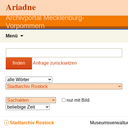
Ariadne
Archivportal Mecklenburg-
Vorpommern
Zum
Menü
Inhalt
springen
finden
Anfrage zurücksetzen
nur mit Bild
-
Stadtarchiv Rostock
Museumsverwaltun