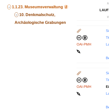
∧
-
1.1.23.
Museumsverwaltung
LAUF
-
10. Denkmalschutz,
∨
Archäologische Grabungen
Si
Ti
OAI-PMH
La
B
Si
Ti
OAI-PMH
E
La
B