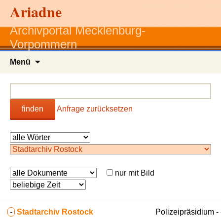
Ariadne
Archivportal Mecklenburg-
Vorpommern
Zum
Menü
Inhalt
springen
finden
Anfrage zurücksetzen
nur mit Bild
-
Stadtarchiv Rostock
Polizeipräsidium - 