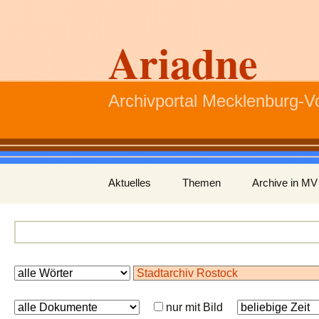
Ariadne
Archivportal Mecklenburg-
Zum
Aktuelles
Themen
Archive in MV
Inhalt
springen
nur mit Bild