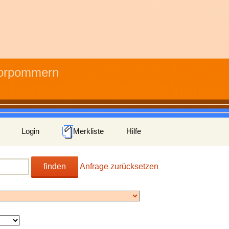
Vorpommern
Login
Merkliste
Hilfe
finden
Anfrage zurücksetzen