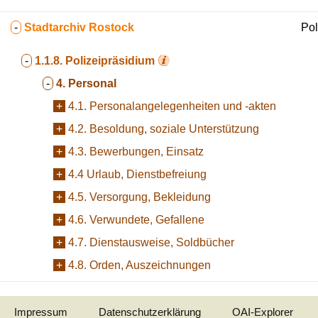
-
Stadtarchiv Rostock
Pol
-
1.1.8.
Polizeipräsidium
-
4. Personal
+
4.1. Personalangelegenheiten und -akten
+
4.2. Besoldung, soziale Unterstützung
+
4.3. Bewerbungen, Einsatz
+
4.4 Urlaub, Dienstbefreiung
+
4.5. Versorgung, Bekleidung
+
4.6. Verwundete, Gefallene
+
4.7. Dienstausweise, Soldbücher
+
4.8. Orden, Auszeichnungen
Impressum
Datenschutzerklärung
OAI-Explorer