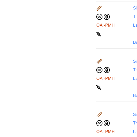
Si
Ti
OAI-PMH
La
B
Si
Ti
OAI-PMH
La
B
Si
Ti
OAI-PMH
La