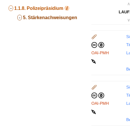
∧
-
1.1.8.
Polizeipräsidium
LAUF
-
5. Stärkenachweisungen
∨
Si
Ti
OAI-PMH
La
B
Si
Ti
OAI-PMH
La
B