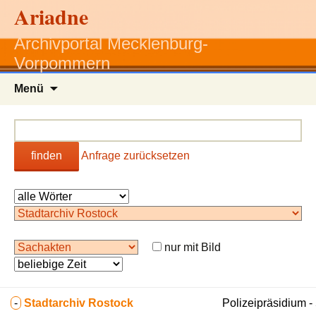
Ariadne
Archivportal Mecklenburg-
Vorpommern
Zum
Menü
Inhalt
springen
finden
Anfrage zurücksetzen
nur mit Bild
-
Stadtarchiv Rostock
Polizeipräsidium 