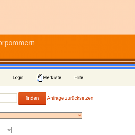
Vorpommern
Login
Merkliste
Hilfe
finden
Anfrage zurücksetzen