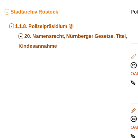
-
Stadtarchiv Rostock
Pol
-
1.1.8.
Polizeipräsidium
-
20. Namensrecht, Nürnberger Gesetze, Titel,
Kindesannahme
OA
OA