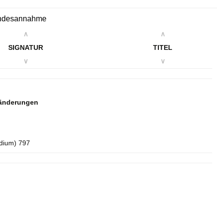
Kindesannahme
∧
∧
SIGNATUR
TITEL
∨
∨
sänderungen
idium) 797