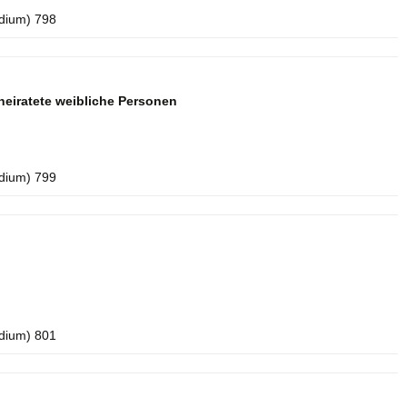
idium) 798
eiratete weibliche Personen
idium) 799
idium) 801