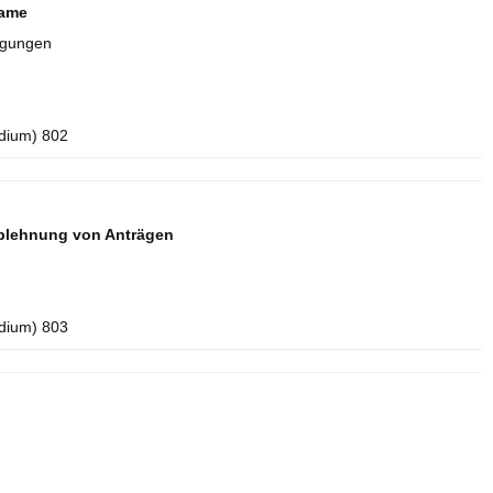
name
igungen
idium) 802
blehnung von Anträgen
idium) 803