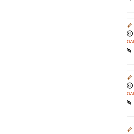
OA
OA