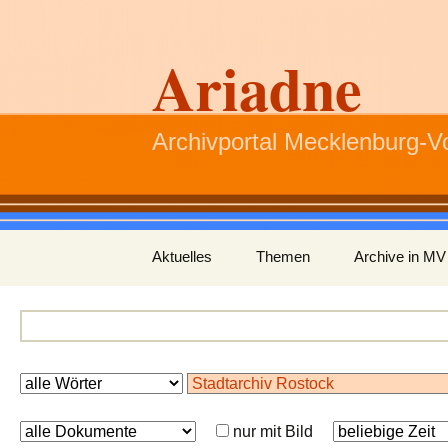
Ariadne
Archivportal Mecklenburg-
Zum
Aktuelles
Themen
Archive in MV
Inhalt
springen
nur mit Bild