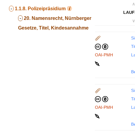
∧
-
1.1.8.
Polizeipräsidium
LAUF
-
20. Namensrecht, Nürnberger
∨
Gesetze, Titel, Kindesannahme
Si
Ti
OAI-PMH
La
B
Si
Ti
OAI-PMH
La
B