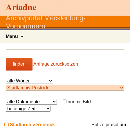
Ariadne
Archivportal Mecklenburg-
Vorpommern
Zum
Menü
Inhalt
springen
finden
Anfrage zurücksetzen
nur mit Bild
-
Stadtarchiv Rostock
Polizeipräsidium 