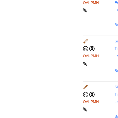
OAI-PMH
En
La
B
Si
Ti
OAI-PMH
La
B
Si
Ti
OAI-PMH
La
B