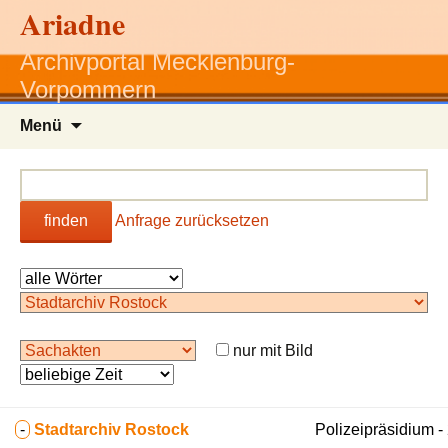
Ariadne
Archivportal Mecklenburg-
Vorpommern
Zum
Menü
Inhalt
springen
finden
Anfrage zurücksetzen
nur mit Bild
-
Stadtarchiv Rostock
Polizeipräsidium -