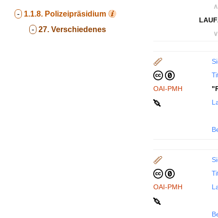
∧
-
1.1.8.
Polizeipräsidium
LAUF
-
27. Verschiedenes
∨
Si
Ti
OAI-PMH
"
La
B
Si
Ti
OAI-PMH
La
B