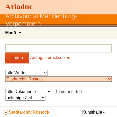
Ariadne
Archivportal Mecklenburg-
Vorpommern
Zum
Menü
Inhalt
springen
finden
Anfrage zurücksetzen
nur mit Bild
-
Stadtarchiv Rostock
Kunsthalle -