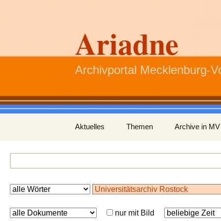
Ariadne
Archivportal Mecklenburg-
Zum
Aktuelles
Themen
Archive in MV
Inhalt
springen
nur mit Bild