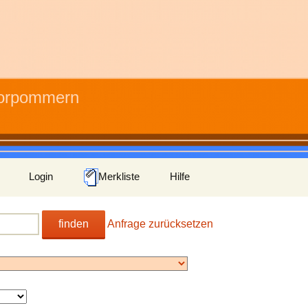
Vorpommern
Login
Merkliste
Hilfe
finden
Anfrage zurücksetzen