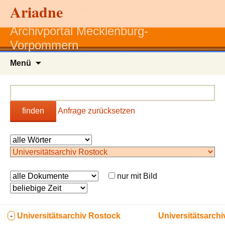
Ariadne
Archivportal Mecklenburg-
Vorpommern
Zum
Menü
Inhalt
springen
finden
Anfrage zurücksetzen
nur mit Bild
-
Universitätsarchiv Rostock
Universitätsarch