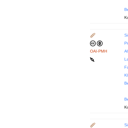
B
K
Si
P
OAI-PMH
Al
La
F
Kl
Be
B
K
Si