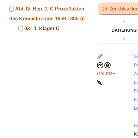
-
Abt. IV. Rep. 1. C
Prozeßakten
16 Gerichtsakte
des Konsistoriums 1659-1855
∧
-
03.:
1. Kläger C
DATIERUNG
∨
Si
P
OAI-PMH
Al
La
F
Kl
Be
B
K