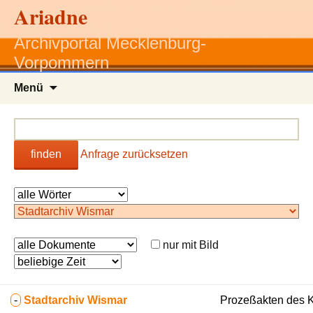
Ariadne
Archivportal Mecklenburg-
Vorpommern
Zum
Menü
Inhalt
springen
finden
Anfrage zurücksetzen
nur mit Bild
-
Stadtarchiv Wismar
Prozeßakten des K