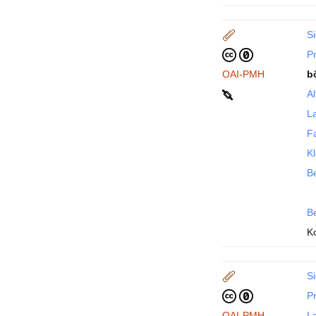
Si
P
OAI-PMH
b
Al
La
F
Kl
Be
B
K
Si
P
OAI-PMH
La