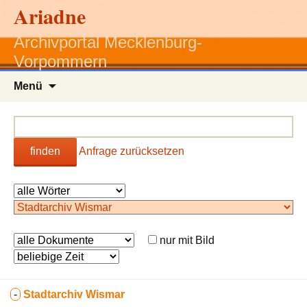
Ariadne
Archivportal Mecklenburg-
Vorpommern
Zum
Menü
Inhalt
springen
finden
Anfrage zurücksetzen
nur mit Bild
-
Stadtarchiv Wismar