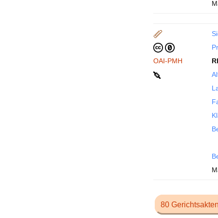
M
Si
P
OAI-PMH
R
Al
La
F
Kl
Be
B
M
80 Gerichtsakte