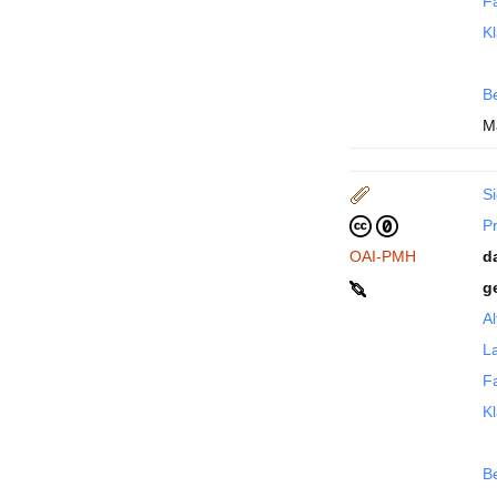
F
Kl
B
M
Si
P
OAI-PMH
d
g
Al
La
F
Kl
B