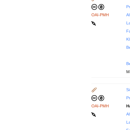
P
OAI-PMH
Al
La
F
Kl
Be
B
M
Si
P
OAI-PMH
H
Al
La