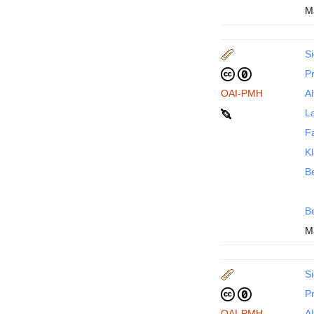
M
Si
P
OAI-PMH
Al
La
F
Kl
Be
B
M
Si
P
OAI-PMH
Al