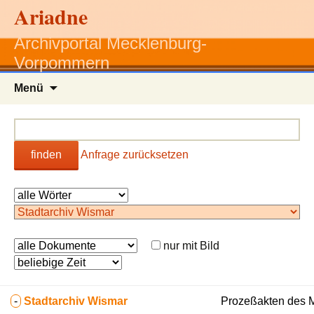
Ariadne
Archivportal Mecklenburg-
Vorpommern
Zum
Menü
Inhalt
springen
finden
Anfrage zurücksetzen
nur mit Bild
-
Stadtarchiv Wismar
Prozeßakten des Ma