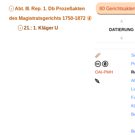
-
Abt. III. Rep. 1. Db
Prozeßakten
80 Gerichtsakte
des Magistratsgerichts 1750-1872
∧
-
21.:
1. Kläger U
DATIERUNG
∨
Si
P
OAI-PMH
R
Al
La
F
Kl
Be
B