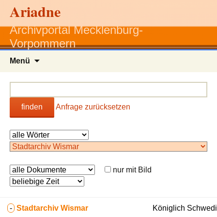
Ariadne
Archivportal Mecklenburg-
Vorpommern
Zum
Menü
Inhalt
springen
finden
Anfrage zurücksetzen
nur mit Bild
-
Stadtarchiv Wismar
Königlich Schwedi